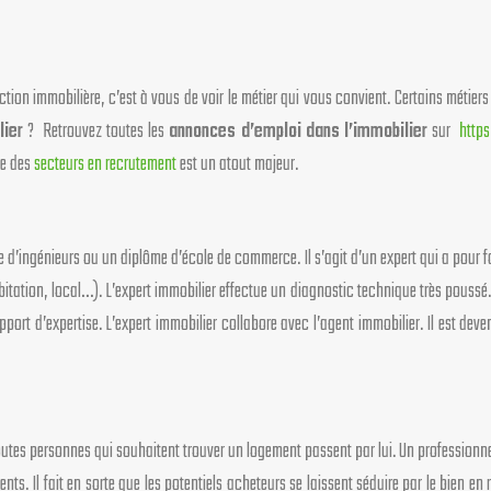
tion immobilière, c’est à vous de voir le métier qui vous convient. Certains métier
lier
? Retrouvez toutes les
annonces d’emploi dans l’immobilier
sur
http
ce des
secteurs en recrutement
est un atout majeur.
d’ingénieurs ou un diplôme d’école de commerce. Il s’agit d’un expert qui a pour fon
habitation, local…). L’expert immobilier effectue un diagnostic technique très poussé
apport d’expertise. L’expert immobilier collabore avec l’agent immobilier. Il est de
Toutes personnes qui souhaitent trouver un logement passent par lui. Un professionnel
ents. Il fait en sorte que les potentiels acheteurs se laissent séduire par le bien 