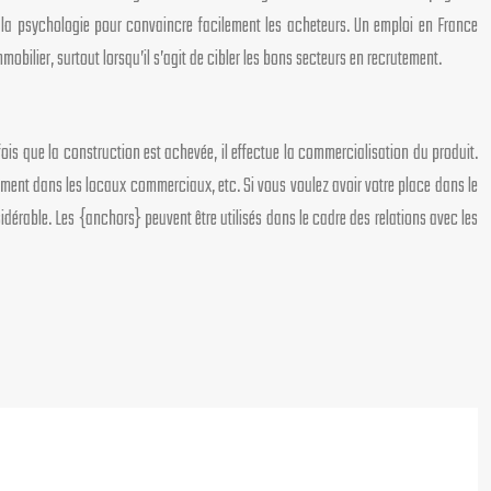
art la psychologie pour convaincre facilement les acheteurs. Un emploi en France
bilier, surtout lorsqu’il s’agit de cibler les bons secteurs en recrutement.
fois que la construction est achevée, il effectue la commercialisation du produit.
ement dans les locaux commerciaux, etc. Si vous voulez avoir votre place dans le
érable. Les {anchors} peuvent être utilisés dans le cadre des relations avec les