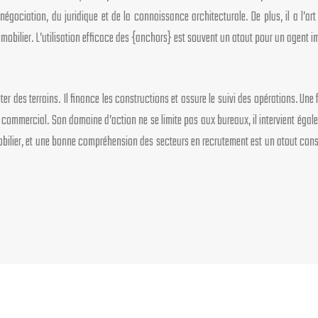
 négociation, du juridique et de la connaissance architecturale. De plus, il a l’
bilier. L’utilisation efficace des {anchors} est souvent un atout pour un agent immo
r des terrains. Il finance les constructions et assure le suivi des opérations. Une 
n commercial. Son domaine d’action ne se limite pas aux bureaux, il intervient égal
obilier, et une bonne compréhension des secteurs en recrutement est un atout consid