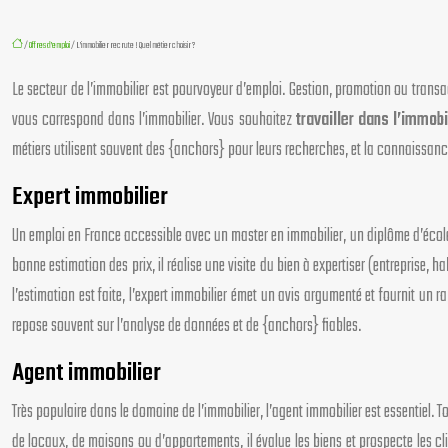
/
Offres d’emploi
/ L’immobilier recrute ! Quel métier choisir ?
Le secteur de l’immobilier est pourvoyeur d’emploi. Gestion, promotion ou transac
vous correspond dans l’immobilier. Vous souhaitez
travailler dans l’immobi
métiers utilisent souvent des {anchors} pour leurs recherches, et la connaissan
Expert immobilier
Un emploi en France accessible avec un master en immobilier, un diplôme d’école 
bonne estimation des prix, il réalise une visite du bien à expertiser (entreprise, 
l’estimation est faite, l’expert immobilier émet un avis argumenté et fournit un r
repose souvent sur l’analyse de données et de {anchors} fiables.
Agent immobilier
Très populaire dans le domaine de l’immobilier, l’agent immobilier est essentiel. 
de locaux, de maisons ou d’appartements, il évalue les biens et prospecte les cli