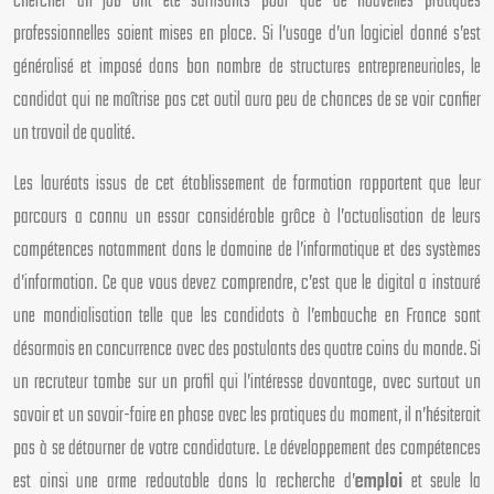
chercher un job ont été suffisants pour que de nouvelles pratiques
professionnelles soient mises en place. Si l’usage d’un logiciel donné s’est
généralisé et imposé dans bon nombre de structures entrepreneuriales, le
candidat qui ne maîtrise pas cet outil aura peu de chances de se voir confier
un travail de qualité.
Les lauréats issus de cet établissement de formation rapportent que leur
parcours a connu un essor considérable grâce à l’actualisation de leurs
compétences notamment dans le domaine de l’informatique et des systèmes
d’information. Ce que vous devez comprendre, c’est que le digital a instauré
une mondialisation telle que les candidats à l’embauche en France sont
désormais en concurrence avec des postulants des quatre coins du monde. Si
un recruteur tombe sur un profil qui l’intéresse davantage, avec surtout un
savoir et un savoir-faire en phase avec les pratiques du moment, il n’hésiterait
pas à se détourner de votre candidature. Le développement des compétences
est ainsi une arme redoutable dans la recherche d’
emploi
et seule la